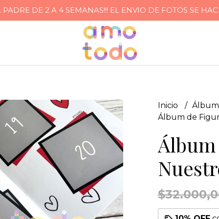
ADRE DE 2 A 4 SEMANAS!!! EL ENVIO DE FOTOS SE HA
Inicio
Álbum
Álbum de Figur
Álbum 
Nuest
$32.000,0
10% OFF
c