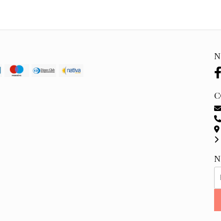
N
C
N