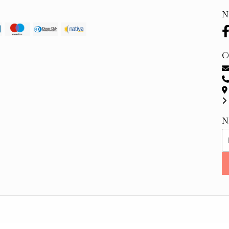
N
C
N