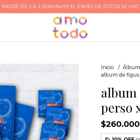
ADRE DE 2 A 4 SEMANAS!!! EL ENVIO DE FOTOS SE HA
Inicio
Álbum
album de figus
album 
perso 
$260.000
10% OFF
c