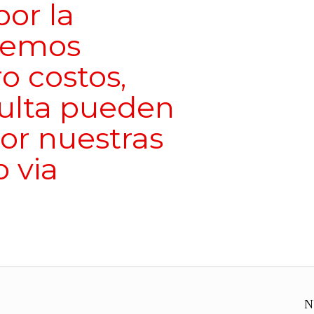
or la
olemos
ro costos,
sulta pueden
or nuestras
o via
N