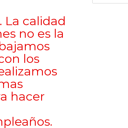
 La calidad
es no es la
abajamos
on los
ealizamos
 mas
a hacer
pleaños.