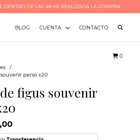
CE DENTRO DE LAS 48 HS REALIZADA LA COMPRA
BLOG
CUENTA
CONTACTO
0
es
 souvenir perso x20
de figus souvenir
x20
,00
on
Transferencia