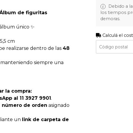
!
Debido a la 
los tiempos pr
Álbum de figuritas
demoras.
 álbum único ✨
Calculá el cos
 5,5 cm
be realizarse dentro de las
48
, manteniendo siempre una
ar la compra:
App al 11 3927 9901
.
l
número de orden
asignado
iante un
link de carpeta de