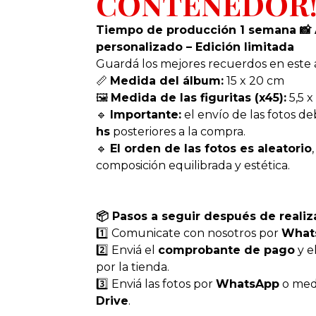
CONTENEDOR
Tiempo de producción 1 semana 📸 
personalizado – Edición limitada
Guardá los mejores recuerdos en este
📏
Medida del álbum:
15 x 20 cm
🖼️
Medida de las figuritas (x45):
5,5 x
🔹
Importante:
el envío de las fotos de
hs
posteriores a la compra.
🔹
El orden de las fotos es aleatorio
composición equilibrada y estética.
📦 Pasos a seguir después de realiz
1️⃣ Comunicate con nosotros por
Whats
2️⃣ Enviá el
comprobante de pago
y e
por la tienda.
3️⃣ Enviá las fotos por
WhatsApp
o med
Drive
.