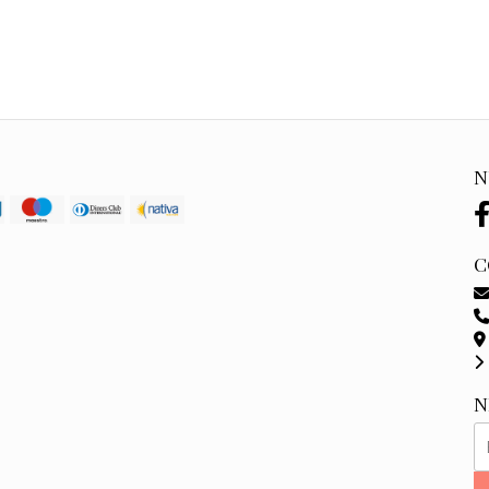
N
C
N